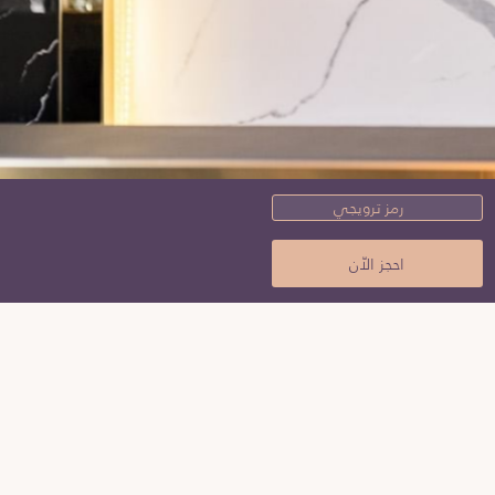
رمز
ترويجي
احجز الاّن