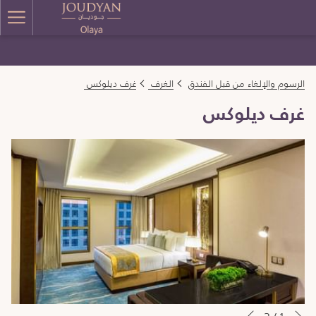
ger
enu
الرسوم والإلغاء من قبل الفندق
الغرف
غرف ديلوكس
غرف ديلوكس
التالي
أزرار
سيؤدي