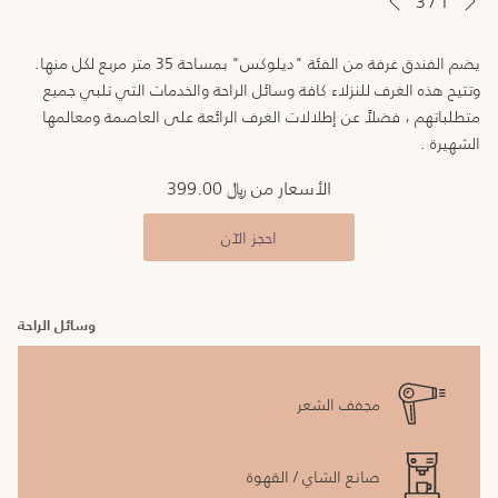
3
/
1
السابق
النقر
التحكم
في
فوق
يضم الفندق غرفة من الفئة "ديلوكس" بمساحة 35 متر مربع لكل منها.
عرض
الروابط
وتتيح هذه الغرف للنزلاء كافة وسائل الراحة والخدمات التي تلبي جميع
التالية
الشرائح
متطلباتهم ، فضلاً عن إطلالات الغرف الرائعة على العاصمة ومعالمها
إلى
الشهيرة .
تحديث
المحتوى
الأسعار من
﷼ 399.00
أعلاه
احجز الآن
وسائل الراحة
مجفف الشعر
صانع الشاي / القهوة