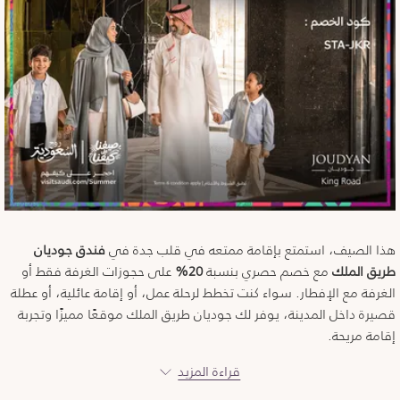
هذا الصيف، استمتع بإقامة ممتعه في قلب جدة في
فندق جوديان
طريق الملك
مع خصم حصري بنسبة
20%
على حجوزات الغرفة فقط أو
الغرفة مع الإفطار. سواء كنت تخطط لرحلة عمل، أو إقامة عائلية، أو عطلة
قصيرة داخل المدينة، يوفر لك جوديان طريق الملك موقعًا مميزًا وتجربة
إقامة مريحة.
وضمن عرض الصيف الحصري الخاص بحملة صيفنا على كيفنا، حيث يمكن
قراءة المزيد
للضيوف الاستفادة من مزايا إضافية تشمل خصومات على خدمات